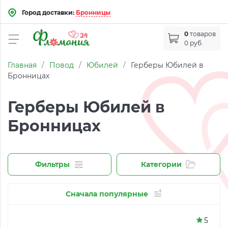
Город доставки:
Бронницы
0
товаров
0 руб.
Главная
/
Повод
/
Юбилей
/
Герберы Юбилей в
Бронницах
Герберы Юбилей в
Бронницах
Фильтры
Категории
Сначала популярные
5