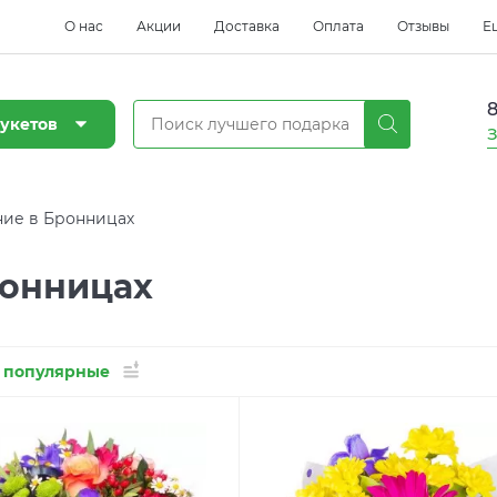
О нас
Акции
Доставка
Оплата
Отзывы
Е
8
укетов
З
ие в Бронницах
ронницах
 популярные