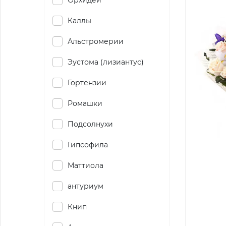
Орхидеи
Каллы
Альстромерии
Эустома (лизиантус)
Гортензии
Ромашки
Подсолнухи
Гипсофила
Маттиола
антуриум
Книп