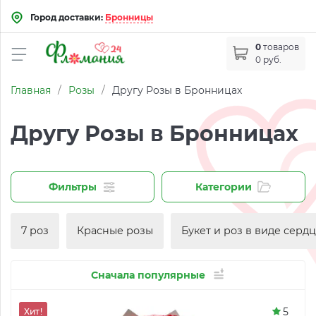
Город доставки:
Бронницы
0
товаров
0 руб.
Главная
/
Розы
/
Другу Розы в Бронницах
Другу Розы в Бронницах
Фильтры
Категории
7 роз
Красные розы
Букет и роз в виде серд
Сначала популярные
5
Хит!