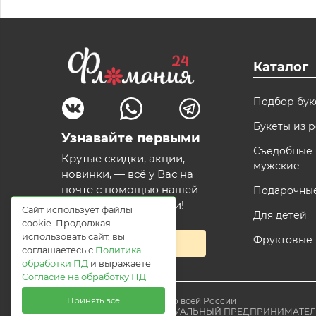
Каталог
Подбор бук
Букеты из р
Узнавайте первыми
Съедобные 
Крутые скидки, акции,
мужские
новинки, — всё у Вас на
почте с помощью нашей
Подарочны
волшебной рассылки!
Сайт использует файлы
Для детей
cookie. Продолжая
использовать сайт, вы
Фруктовые
Подписаться
соглашаетесь с
Политика
обработки ПД
и выражаете
Согласие на обработку ПД
Принять все
© 2021 Доставка цветов по всей России
Flomania24.ru ИНДИВИДУАЛЬНЫЙ ПРЕДПРИНИМАТЕ