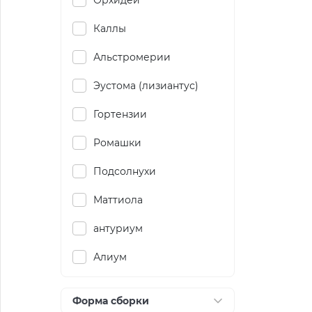
Орхидеи
Каллы
Альстромерии
Эустома (лизиантус)
Гортензии
Ромашки
Подсолнухи
Маттиола
антуриум
Алиум
Форма сборки