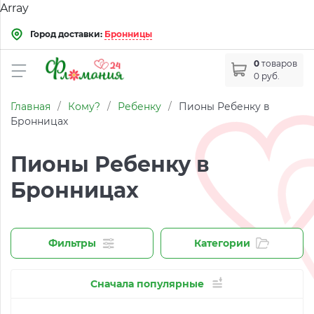
Array
Город доставки:
Бронницы
0
товаров
0 руб.
Главная
/
Кому?
/
Ребенку
/
Пионы Ребенку в
Бронницах
Пионы Ребенку в
Бронницах
Фильтры
Категории
Сначала популярные