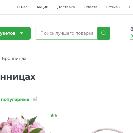
О нас
Акции
Доставка
Оплата
Отзывы
Е
8
укетов
З
в Бронницах
онницах
 популярные
5