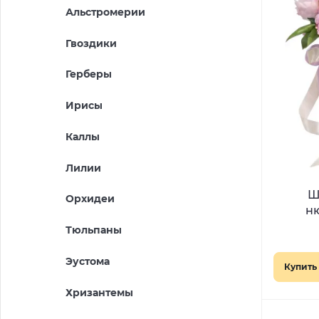
Альстромерии
Гвоздики
Герберы
Ирисы
Каллы
Лилии
Ш
Орхидеи
н
«
Тюльпаны
Эустома
Купить 
Хризантемы