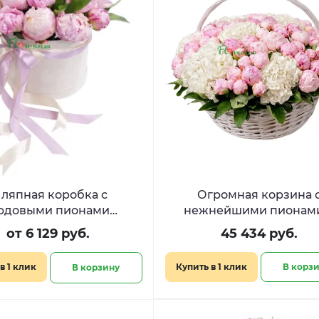
ляпная коробка с
Огромная корзина 
юдовыми пионами
нежнейшими пионам
Чарующий образ»
гортензией «Сиропная 
от 6 129 руб.
45 434 руб.
в 1 клик
Купить в 1 клик
В корз
В корзину