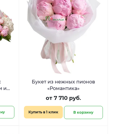
с
Букет из нежных пионов
и и
«Романтика»
луна»
от 7 710 руб.
ину
Купить в 1 клик
В корзину