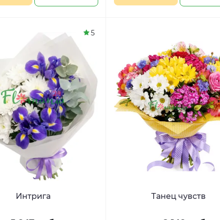
5
Интрига
Танец чувств