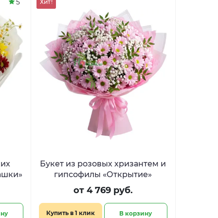
5
Хит!
ких
Букет из розовых хризантем и
ашки»
гипсофилы «Открытие»
от 4 769 руб.
Купить в 1 клик
ину
В корзину