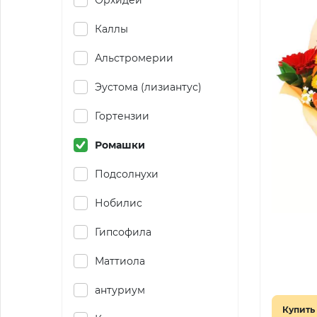
Орхидеи
Каллы
Альстромерии
Эустома (лизиантус)
Гортензии
Ромашки
Подсолнухи
Нобилис
Гипсофила
Маттиола
антуриум
Купить 