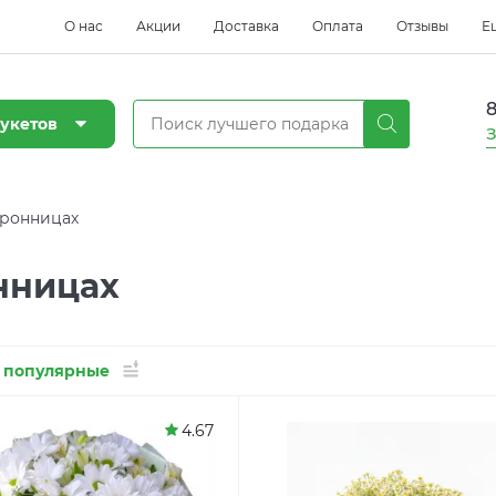
О нас
Акции
Доставка
Оплата
Отзывы
Е
8
укетов
З
ронницах
нницах
 популярные
4.67