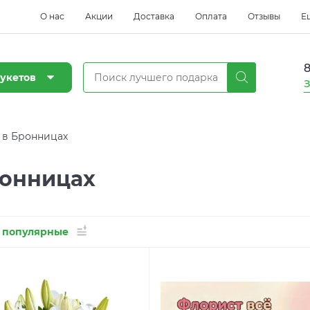
О нас
Акции
Доставка
Оплата
Отзывы
Е
8
укетов
З
 в Бронницах
ронницах
 популярные