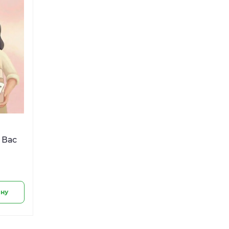
 Вас
ину