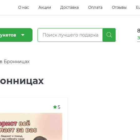
О нас
Акции
Доставка
Оплата
Отзывы
Е
8
укетов
З
в Бронницах
ронницах
5