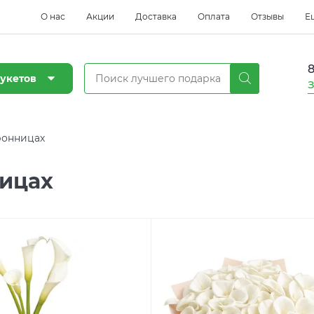
О нас
Акции
Доставка
Оплата
Отзывы
Е
8
укетов
З
ронницах
ицах