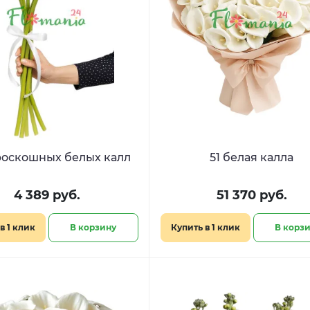
роскошных белых калл
51 белая калла
4 389 руб.
51 370 руб.
в 1 клик
В корзину
Купить в 1 клик
В корз