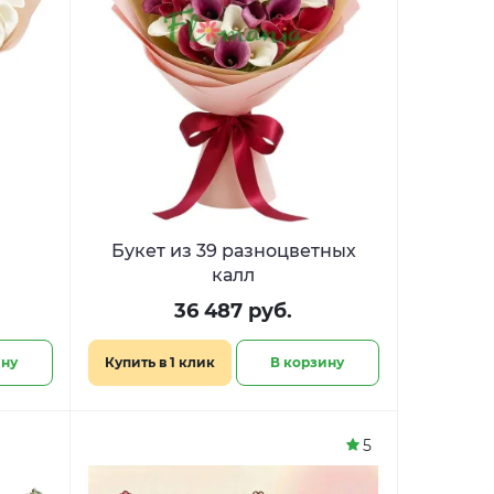
Букет из 39 разноцветных
калл
36 487 руб.
ину
Купить в 1 клик
В корзину
5