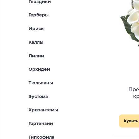
Гвоздики
Герберы
Ирисы
Каллы
Лилии
Орхидеи
Тюльпаны
Пре
к
Эустома
Хризантемы
Купить 
Гортензии
Гипсофила