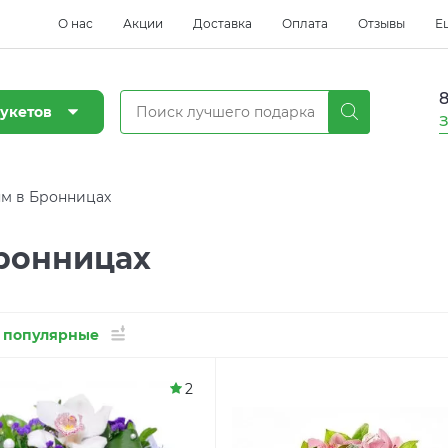
О нас
Акции
Доставка
Оплата
Отзывы
Е
8
укетов
З
м в Бронницах
ронницах
 популярные
2