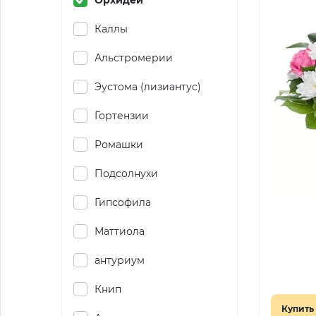
Орхидеи
Каллы
Альстромерии
Эустома (лизиантус)
Гортензии
Ромашки
Подсолнухи
Гипсофила
Маттиола
антуриум
Книп
Купить 