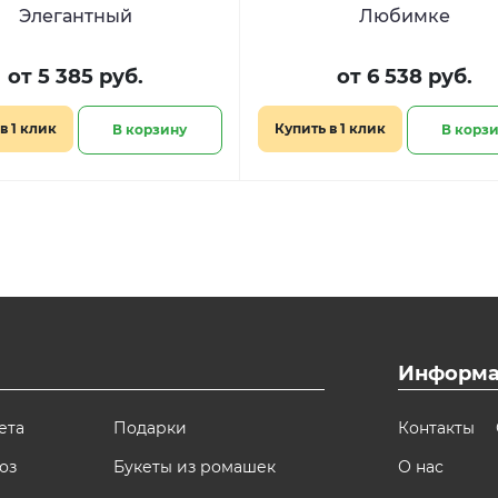
Элегантный
Любимке
от 5 385 руб.
от 6 538 руб.
в 1 клик
Купить в 1 клик
В корзину
В корз
Информа
ета
Подарки
Контакты
оз
Букеты из ромашек
О нас