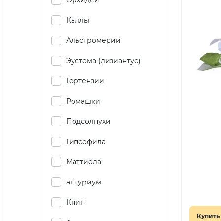
Орхидеи
Каллы
Альстромерии
Эустома (лизиантус)
Гортензии
Ромашки
Подсолнухи
Гипсофила
Маттиола
антуриум
Книп
Купить 