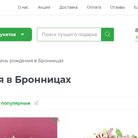
О нас
Акции
Доставка
Оплата
Отзывы
Е
8
укетов
З
ень рождения в Бронницах
я в Бронницах
 популярные
5