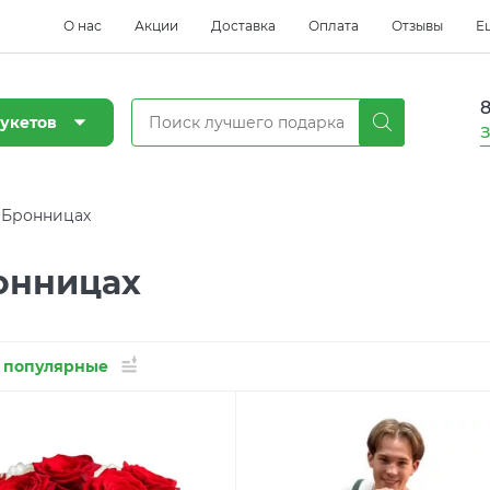
О нас
Акции
Доставка
Оплата
Отзывы
Е
8
укетов
З
в Бронницах
ронницах
 популярные