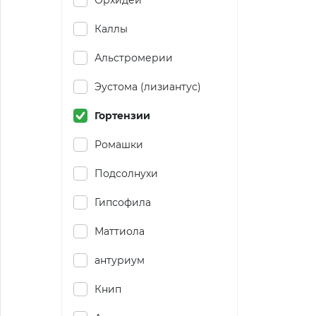
Орхидеи
Каллы
Альстромерии
Эустома (лизиантус)
Гортензии
Ромашки
Подсолнухи
Гипсофила
Маттиола
антуриум
Книп