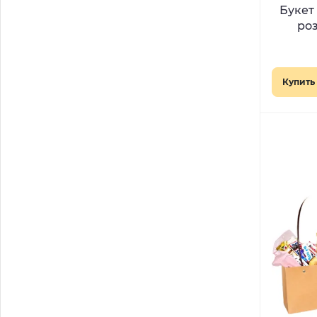
Букет
ро
Купить 