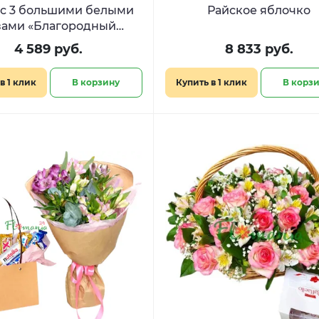
 с 3 большими белыми
Райское яблочко
зами «Благородный
рыцарь»
4 589 руб.
8 833 руб.
в 1 клик
В корзину
Купить в 1 клик
В корз