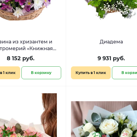
зина из хризантем и
Диадема
стромерий «Книжная
девочка»
8 152 руб.
9 931 руб.
в 1 клик
В корзину
Купить в 1 клик
В корз