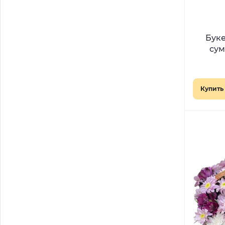
Буке
сум
Купить 