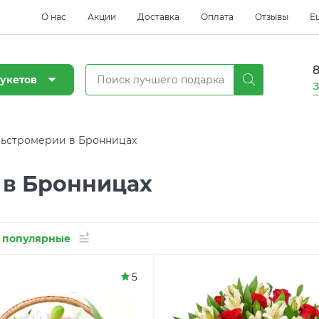
О нас
Акции
Доставка
Оплата
Отзывы
Е
8
укетов
З
ьстромерии в Бронницах
 в Бронницах
 популярные
5