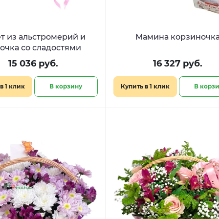
т из альстромерий и
Мамина корзиночк
очка со сладостями
15 036 руб.
16 327 руб.
в 1 клик
В корзину
Купить в 1 клик
В корз