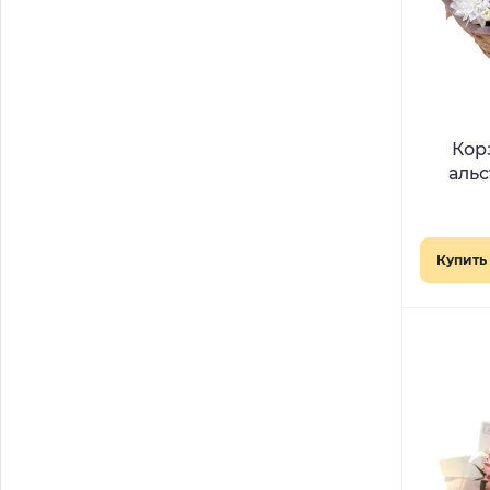
Кор
аль
Купить 